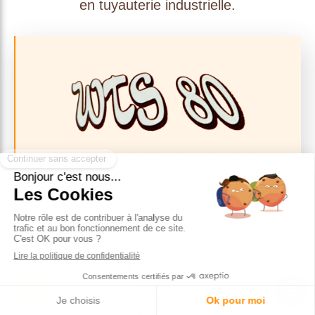
en tuyauterie industrielle.
WTS80 est spécialisée dans la fourniture de
solutions sur mesure pour répondre à tous
vos
besoins en tuyauterie industrielle.
Je m'engage à fournir un service de qualité, qui
respecte les normes de sécurité
et qui
répond à
vos exigences
. Si vous avez besoin
d'une installation ou d'une réparation de
tuyauterie industrielle, vous êtes au bon
endroit.
Pour obtenir un devis personnalisé, contactez